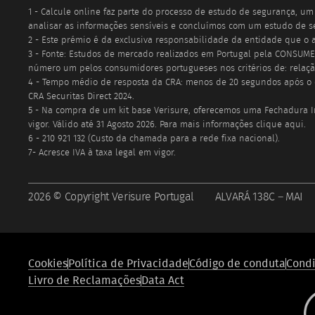
1 - Calcule online faz parte do processo de estudo de segurança, 
analisar as informações sensíveis e concluímos com um estudo de se
2 - Este prémio é da exclusiva responsabilidade da entidade que o a
3 - Fonte: Estudos de mercado realizados em Portugal pela CONSUMER
número um pelos consumidores portugueses nos critérios de: relaçã
4 - Tempo médio de resposta da CRA: menos de 20 segundos após o en
CRA Securitas Direct 2024.
5 - Na compra de um kit base Verisure, oferecemos uma Fechadura In
vigor. Válido até
31 Agosto 2026
. Para mais informações clique aqui.
6 - 210 921 132 (Custo da chamada para a rede fixa nacional).
7- Acresce IVA à taxa legal em vigor.
2026 © Copyright Verisure Portugal ALVARÁ 138C – MAI
Footer
Cookies
Política de Privacidade
Código de conduta
Cond
legal
Livro de Reclamações
Data Act
compliance