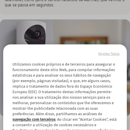
telemóvel, como para a Central Recetora de Alarmes, que verifica o
que se passa em segundos.
Rejeitar Todos
Utilizamos cookies próprios e de terceiros para assegurar o
funcionamento deste sítio Web, para compilar informações
estatísticas e para analisar os seus hábitos de navegação
(por exemplo, páginas visitadas), o que, em alguns casos,
implica o tratamento de dados fora do Espaço Económico
Europeu (EEE). O tratamento destas informações permite-
nos analisar a sua utilização dos nossos serviços para os
melhorar, personalizar os conteúdos que lhe oferecemos e
mostrar-lhe publicidade relacionada com as suas
preferências. Além disso, partilhamos as análises de
navegação com terceiros
. Ao clicar em “Aceitar Cookies”, está
Vantagens de um Detetor de Movimento
a consentir a utilização de cookies necessários e
Através das imagens captadas pelo detetor de movimento, pode