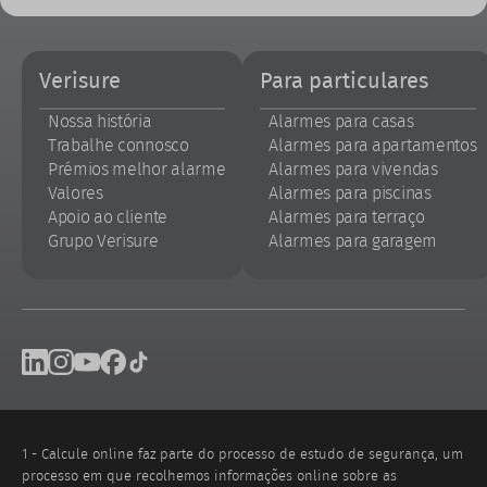
Footer
Verisure
Para particulares
Nossa história
Alarmes para casas
Trabalhe connosco
Alarmes para apartamentos
Prémios melhor alarme
Alarmes para vivendas
Valores
Alarmes para piscinas
Apoio ao cliente
Alarmes para terraço
Grupo Verisure
Alarmes para garagem
Footer
Linkedin
Instagram
Youtube
Facebook
Tik Tok
social
networks
1 - Calcule online faz parte do processo de estudo de segurança, um
processo em que recolhemos informações online sobre as