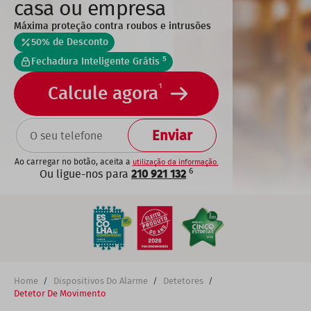
casa ou empresa
Máxima proteção contra roubos e intrusões
50% de Desconto
5
Fechadura Inteligente Grátis
1
Calcule agora
TELEFONE
Ao carregar no botão, aceita a
utilização da informação.
6
Ou ligue-nos para
210 921 132
Home
Dispositivos Do Alarme
Detetores
Breadcrumb
Detetor De Movimento