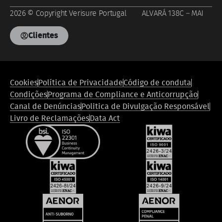
2026 © Copyright Verisure Portugal ALVARÁ 138C – MAI
Clientes
Footer
Cookies
Política de Privacidade
Código de conduta
legal
Condições
Programa de Compliance e Anticorrupção
compliance
Canal de Denúncias
Politica de Divulgação Responsável
Livro de Reclamações
Data Act