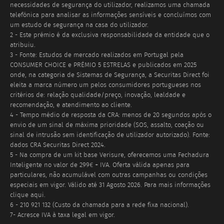
necessidades de segurança do utilizador, realizamos uma chamada
telefónica para analisar as informações sensíveis e concluímos com
um estudo de segurança na casa do utilizador.
2 - Este prémio é da exclusiva responsabilidade da entidade que o
atribuiu.
3 - Fonte: Estudos de mercado realizados em Portugal pela
CONSUMER CHOICE e PRÉMIO 5 ESTRELAS e publicados em 2025
onde, na categoria de Sistemas de Segurança, a Securitas Direct foi
eleita a marca número um pelos consumidores portugueses nos
critérios de: relação qualidade/preço, inovação, lealdade e
recomendação, e atendimento ao cliente.
4 - Tempo médio de resposta da CRA: menos de 20 segundos após o
envio de um sinal de máxima prioridade (SOS, assalto, coação ou
sinal de intrusão sem identificação de utilizador autorizado). Fonte:
dados CRA Securitas Direct 2024.
5 - Na compra de um kit base Verisure, oferecemos uma Fechadura
Inteligente no valor de 299€ + IVA. Oferta válida apenas para
particulares, não acumulável com outras campanhas ou condições
especiais em vigor. Válido até
31 Agosto 2026
. Para mais informações
clique aqui.
6 - 210 921 132 (Custo da chamada para a rede fixa nacional).
7- Acresce IVA à taxa legal em vigor.