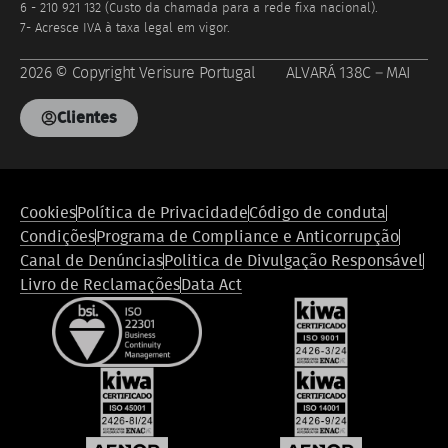
6 - 210 921 132 (Custo da chamada para a rede fixa nacional).
7- Acresce IVA à taxa legal em vigor.
2026 © Copyright Verisure Portugal ALVARÁ 138C – MAI
Clientes
Footer
Cookies
Política de Privacidade
Código de conduta
legal
Condições
Programa de Compliance e Anticorrupção
compliance
Canal de Denúncias
Politica de Divulgação Responsável
Livro de Reclamações
Data Act