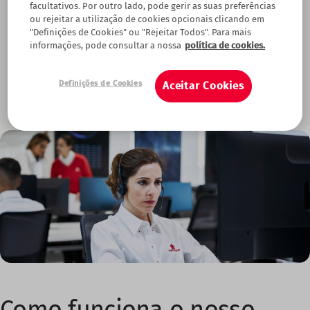
facultativos. Por outro lado, pode gerir as suas preferências
entrada, graças à tecnologia Shock Sensor, sensível a vibrações,
choques, manipulação ou arrombamento.
ou rejeitar a utilização de cookies opcionais clicando em
"Definições de Cookies" ou "Rejeitar Todos". Para mais
Com este dispositivo poderá proteger as janelas, portas, portões
informações, pode consultar a nossa
política de cookies.
ou vidros do seu espaço, evitando a entrada de intrusos. Os nossos
especialistas fazem um estudo de segurança completo do local,
identificando os pontos mais vulneráveis para criar um escudo de
Definições de Cookies
Aceitar Cookies
proteção completo, adaptado às necessidades da sua casa ou
empresa.