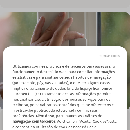
Rejeitar Todos
Utilizamos cookies próprios e de terceiros para assegurar o
funcionamento deste sítio Web, para compilar informações
estatísticas e para analisar os seus hábitos de navegação
(por exemplo, páginas visitadas), o que, em alguns casos,
implica o tratamento de dados fora do Espaço Económico
Europeu (EEE). O tratamento destas informações permite-
nos analisar a sua utilização dos nossos serviços para os
melhorar, personalizar os conteúdos que lhe oferecemos e
mostrar-lhe publicidade relacionada com as suas
preferências. Além disso, partilhamos as análises de
Benefícios do nosso Detetor de Intrusão
navegação com terceiros
. Ao clicar em “Aceitar Cookies”, está
O principal benefício do nosso detetor é ser capaz de se antecipar
a consentir a utilização de cookies necessários e
a uma possível intrusão em sua casa. Deteta qualquer tentativa de