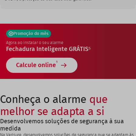
Promoção do mês
Agora ao instalar o seu alarme
Fechadura Inteligente GRÁTIS⁵
1
Calcule online
Conheça o alarme
que
melhor se adapta a si
Desenvolvemos soluções de segurança à sua
medida
Na Verisure, desenvolvemos soluções de segurança que se adaptam às