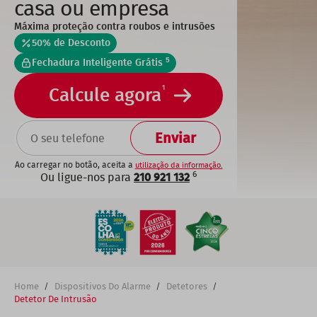
casa ou empresa
Máxima proteção contra roubos e intrusões
50% de Desconto
5
Fechadura Inteligente Grátis
1
Calcule agora
TELEFONE
Ao carregar no botão, aceita a
utilização da informação.
6
Ou ligue-nos para
210 921 132
Home
Dispositivos Do Alarme
Detetores
Breadcrumb
Detetor De Intrusão