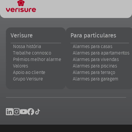
Footer
Verisure
Para particulares
Nossa história
Alarmes para casas
Trabalhe connosco
Alarmes para apartamentos
Prémios melhor alarme
Alarmes para vivendas
Valores
Alarmes para piscinas
Apoio ao cliente
Alarmes para terraço
Grupo Verisure
Alarmes para garagem
Footer
Linkedin
Instagram
Youtube
Facebook
Tik Tok
social
networks