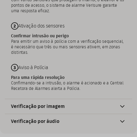
Com vários sensores que protegem o interior, o exterior e os
pontos de acesso, o sistema de alarme Verisure garante
uma resposta eficaz.
Ativação dos sensores
Confirmar intrusão ou perigo
Para emitir um aviso à polícia com a verificação sequencial,
é necessário que três ou mais sensores ativem, em zonas
distintas.
Aviso à Polícia
Para uma rápida resolução
Confirmando-se a intrusão, o alarme é acionado e a Central
Recetora de Alarmes alerta a Polícia.
Verificação por imagem
Ativação do alarme
Verificação por áudio
Movimentos não autorizados
Alerta de intruso
Os detetores de movimento instalados em sua casa ou