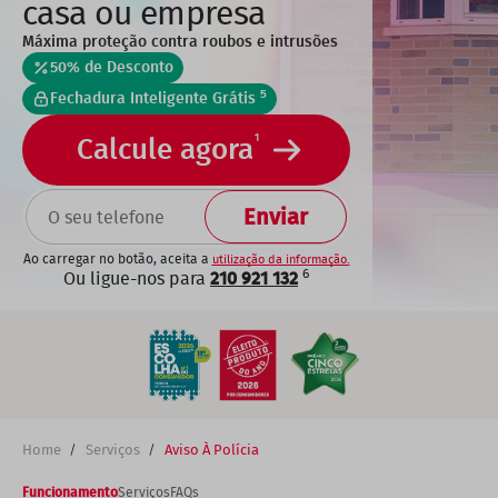
casa ou empresa
Máxima proteção contra roubos e intrusões
50% de Desconto
5
Fechadura Inteligente Grátis
1
Calcule agora
TELEFONE
Ao carregar no botão, aceita a
utilização da informação.
6
Ou ligue-nos para
210 921 132
Home
Serviços
Aviso À Polícia
Breadcrumb
Funcionamento
Serviços
FAQs