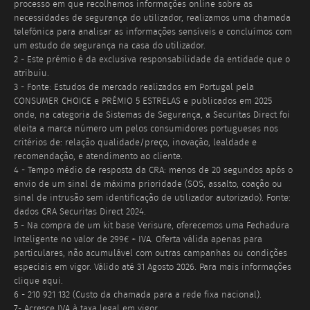
processo em que recolhemos informações online sobre as
necessidades de segurança do utilizador, realizamos uma chamada
telefónica para analisar as informações sensíveis e concluímos com
um estudo de segurança na casa do utilizador.
2 - Este prémio é da exclusiva responsabilidade da entidade que o
atribuiu.
3 - Fonte: Estudos de mercado realizados em Portugal pela
CONSUMER CHOICE e PRÉMIO 5 ESTRELAS e publicados em 2025
onde, na categoria de Sistemas de Segurança, a Securitas Direct foi
eleita a marca número um pelos consumidores portugueses nos
critérios de: relação qualidade/preço, inovação, lealdade e
recomendação, e atendimento ao cliente.
4 - Tempo médio de resposta da CRA: menos de 20 segundos após o
envio de um sinal de máxima prioridade (SOS, assalto, coação ou
sinal de intrusão sem identificação de utilizador autorizado). Fonte:
dados CRA Securitas Direct 2024.
5 - Na compra de um kit base Verisure, oferecemos uma Fechadura
Inteligente no valor de 299€ + IVA. Oferta válida apenas para
particulares, não acumulável com outras campanhas ou condições
especiais em vigor. Válido até
31 Agosto 2026
. Para mais informações
clique aqui.
6 - 210 921 132 (Custo da chamada para a rede fixa nacional).
7- Acresce IVA à taxa legal em vigor.