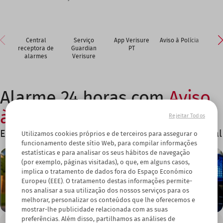
Central
Serviço
App Verisure
Aviso à Polícia
Vig
receptora de
Guardian
PT
Ve
alarmes
Verisure
Alarme 24 horas com
Aviso
à Polícia
Rejeitar Todos
Em caso de intruso, a polícia é chamada ao local
Utilizamos cookies próprios e de terceiros para assegurar o
funcionamento deste sítio Web, para compilar informações
estatísticas e para analisar os seus hábitos de navegação
(por exemplo, páginas visitadas), o que, em alguns casos,
implica o tratamento de dados fora do Espaço Económico
Europeu (EEE). O tratamento destas informações permite-
nos analisar a sua utilização dos nossos serviços para os
melhorar, personalizar os conteúdos que lhe oferecemos e
mostrar-lhe publicidade relacionada com as suas
preferências. Além disso, partilhamos as análises de