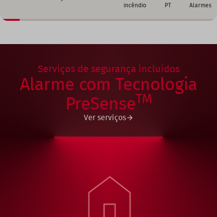
incêndio
PT
Alarmes
Serviços de segurança incluídos
Alarme com Tecnologia
TM
PreSense
Ver serviços