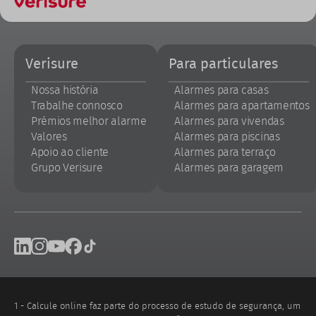
Footer
Verisure
Para particulares
Nossa história
Alarmes para casas
Trabalhe connosco
Alarmes para apartamentos
Prémios melhor alarme
Alarmes para vivendas
Valores
Alarmes para piscinas
Apoio ao cliente
Alarmes para terraço
Grupo Verisure
Alarmes para garagem
Footer
Linkedin
Instagram
Youtube
Facebook
Tik Tok
social
networks
1 - Calcule online faz parte do processo de estudo de segurança, um