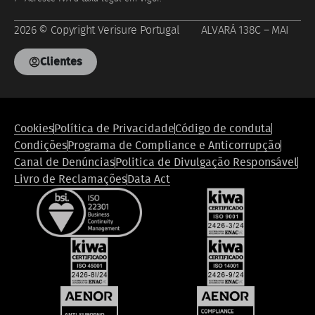
2026 © Copyright Verisure Portugal ALVARÁ 138C – MAI
Clientes
Footer
Cookies
Política de Privacidade
Código de conduta
legal
Condições
Programa de Compliance e Anticorrupção
compliance
Canal de Denúncias
Politica de Divulgação Responsável
Livro de Reclamações
Data Act