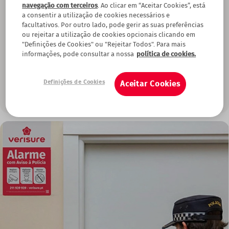
Funcionamento do alarme 24 horas por dia com Aviso à
navegação com terceiros
. Ao clicar em “Aceitar Cookies”, está
Polícia
a consentir a utilização de cookies necessários e
Ao detetar qualquer intruso na sua casa ou empresa, o alarme é
facultativos. Por outro lado, pode gerir as suas preferências
ativado e envia de forma automática um alerta para a Central
ou rejeitar a utilização de cookies opcionais clicando em
Recetora de Alarmes (CRA) com uma sequência de imagens.
"Definições de Cookies" ou "Rejeitar Todos". Para mais
informações, pode consultar a nossa
política de cookies.
Com o seu funcionamento 24/24 horas, a nossa CRA recebe e
analisa o motivo do disparo e, em caso de necessidade, não só
ativa o protocolo de segurança, como faz o aviso à polícia, para
Definições de Cookies
Aceitar Cookies
garantir a segurança e proceder à sua resolução o mais rápido
possível.