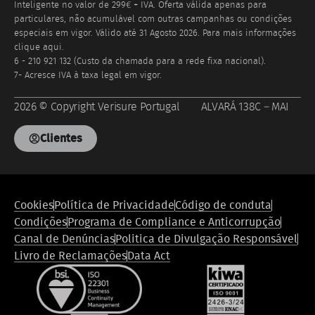
Inteligente no valor de 299€ + IVA. Oferta válida apenas para
particulares, não acumulável com outras campanhas ou condições
especiais em vigor. Válido até
31 Agosto 2026
. Para mais informações
clique aqui.
6 - 210 921 132 (Custo da chamada para a rede fixa nacional).
7- Acresce IVA à taxa legal em vigor.
2026 © Copyright Verisure Portugal ALVARÁ 138C – MAI
Clientes
Footer
Cookies
Política de Privacidade
Código de conduta
legal
Condições
Programa de Compliance e Anticorrupção
compliance
Canal de Denúncias
Politica de Divulgação Responsável
Livro de Reclamações
Data Act