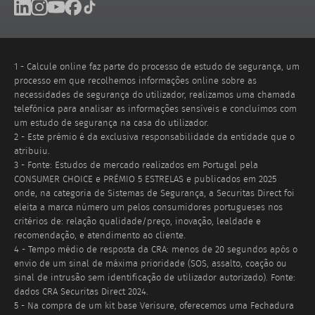
Footer
Linkedin
Instagram
Youtube
Facebook
Tik Tok
social
networks
1 - Calcule online faz parte do processo de estudo de segurança, um
processo em que recolhemos informações online sobre as
necessidades de segurança do utilizador, realizamos uma chamada
telefónica para analisar as informações sensíveis e concluímos com
um estudo de segurança na casa do utilizador.
2 - Este prémio é da exclusiva responsabilidade da entidade que o
atribuiu.
3 - Fonte: Estudos de mercado realizados em Portugal pela
CONSUMER CHOICE e PRÉMIO 5 ESTRELAS e publicados em 2025
onde, na categoria de Sistemas de Segurança, a Securitas Direct foi
eleita a marca número um pelos consumidores portugueses nos
critérios de: relação qualidade/preço, inovação, lealdade e
recomendação, e atendimento ao cliente.
4 - Tempo médio de resposta da CRA: menos de 20 segundos após o
envio de um sinal de máxima prioridade (SOS, assalto, coação ou
sinal de intrusão sem identificação de utilizador autorizado). Fonte:
dados CRA Securitas Direct 2024.
5 - Na compra de um kit base Verisure, oferecemos uma Fechadura