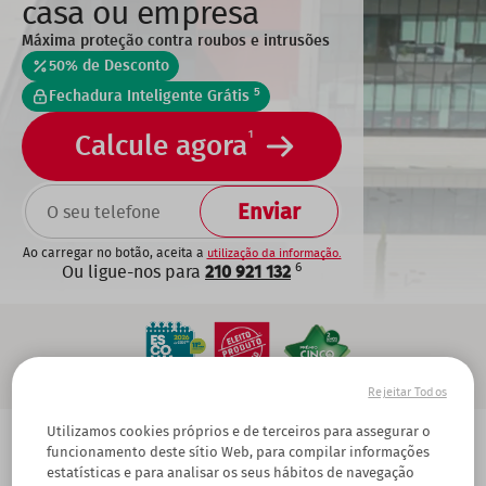
casa ou empresa
Máxima proteção contra roubos e intrusões
50% de Desconto
5
Fechadura Inteligente Grátis
1
Calcule agora
TELEFONE
Ao carregar no botão, aceita a
utilização da informação.
6
Ou ligue-nos para
210 921 132
Rejeitar Todos
Utilizamos cookies próprios e de terceiros para assegurar o
Home
Responsabilidade Social
Breadcrumb
funcionamento deste sítio Web, para compilar informações
estatísticas e para analisar os seus hábitos de navegação