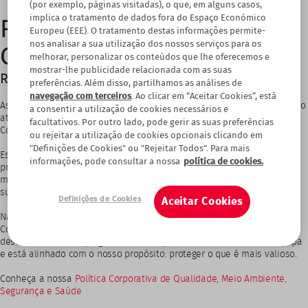
(por exemplo, páginas visitadas), o que, em alguns casos,
implica o tratamento de dados fora do Espaço Económico
Responsabilidade Social
Europeu (EEE). O tratamento destas informações permite-
nos analisar a sua utilização dos nossos serviços para os
Corporativa
melhorar, personalizar os conteúdos que lhe oferecemos e
mostrar-lhe publicidade relacionada com as suas
Responsabilidade Social na Verisure
preferências. Além disso, partilhamos as análises de
navegação com terceiros
. Ao clicar em “Aceitar Cookies”, está
As empresas verdadeiramente sustentáveis assumem um compromisso
a consentir a utilização de cookies necessários e
ativo com o planeta, integrando práticas de Responsabilidade Social
facultativos. Por outro lado, pode gerir as suas preferências
Corporativa (RSC) na sua estratégia.
ou rejeitar a utilização de cookies opcionais clicando em
"Definições de Cookies" ou "Rejeitar Todos". Para mais
Estas organizações contribuem para o bem-estar das gerações
informações, pode consultar a nossa
política de cookies.
presentes e futuras, enfrentando desafios sociais e ambientais
mediante iniciativas que promovem três pilares fundamentais:
sustentabilidade económica, ambiental e social.
Definições de Cookies
Aceitar Cookies
Na Verisure, somos pessoas dedicadas a proteger outras pessoas.
Conscientes da nossa missão e do impacto na sociedade,
desenvolvemos um programa de RSC que mobiliza toda a nossa equipa
e está alinhado com o nosso propósito: proteger o que é mais valioso.
Conheça a nossa
Política Corporativa de Qualidade, Meio Ambiente,
Segurança e Saúde