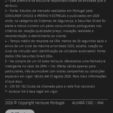
2 - Este prémio é da exclusiva responsabilidade da entidade que o
atribuiu.
3 - Fonte: Estudos de mercado realizados em Portugal pela
CONSUMER CHOICE e PRÉMIO 5 ESTRELAS e publicados em 2025
onde, na categoria de Sistemas de Segurança, a Securitas Direct foi
eleita a marca número um pelos consumidores portugueses nos
critérios de: relação qualidade/preço, inovação, lealdade e
recomendação, e atendimento ao cliente.
4 - Tempo médio de resposta da CRA: menos de 20 segundos após o
envio de um sinal de máxima prioridade (SOS, assalto, coação ou
sinal de intrusão sem identificação de utilizador autorizado). Fonte:
dados CRA Securitas Direct 2024.
5 - Na compra de um kit base Verisure, oferecemos uma Fechadura
Inteligente no valor de 299€ + IVA. Oferta válida apenas para
particulares, não acumulável com outras campanhas ou condições
especiais em vigor. Válido até
31 Agosto 2026
. Para mais informações
clique aqui.
6 - 210 921 132 (Custo da chamada para a rede fixa nacional).
7- Acresce IVA à taxa legal em vigor.
2026 © Copyright Verisure Portugal ALVARÁ 138C – MAI