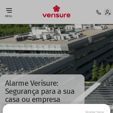
Top
ATT. CLIENTE: 210 921 132 ⁶
INTERMEDIÁRIO DE CRÉDITO
menu
MENU
Alarme Verisure:
Segurança para a sua
casa ou empresa
Máxima proteção contra roubos e intrusões
50% de Desconto
Rejeitar Todos