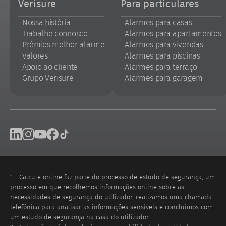
Verisure
Para particulares
Nossa história
Alarmes para casas
Trabalhe connosco
Alarmes para apartamentos
Prémios melhor alarme
Alarmes para vivendas
Valores
Alarmes para piscinas
Apoio ao cliente
Alarmes para terraço
Grupo Verisure
Alarmes para garagem
Footer
Linkedin
Instagram
Youtube
Facebook
Tik Tok
social
networks
1 - Calcule online faz parte do processo de estudo de segurança, um
processo em que recolhemos informações online sobre as
necessidades de segurança do utilizador, realizamos uma chamada
telefónica para analisar as informações sensíveis e concluímos com
um estudo de segurança na casa do utilizador.