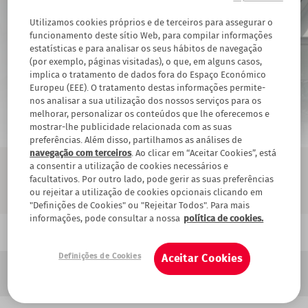
5
Fechadura Inteligente Grátis
Utilizamos cookies próprios e de terceiros para assegurar o
funcionamento deste sítio Web, para compilar informações
1
Calcule agora
estatísticas e para analisar os seus hábitos de navegação
(por exemplo, páginas visitadas), o que, em alguns casos,
implica o tratamento de dados fora do Espaço Económico
TELEFONE
Europeu (EEE). O tratamento destas informações permite-
nos analisar a sua utilização dos nossos serviços para os
melhorar, personalizar os conteúdos que lhe oferecemos e
Ao carregar no botão, aceita a
utilização da informação.
6
Ou ligue-nos para
210 921 132
mostrar-lhe publicidade relacionada com as suas
preferências. Além disso, partilhamos as análises de
navegação com terceiros
. Ao clicar em “Aceitar Cookies”, está
a consentir a utilização de cookies necessários e
facultativos. Por outro lado, pode gerir as suas preferências
ou rejeitar a utilização de cookies opcionais clicando em
"Definições de Cookies" ou "Rejeitar Todos". Para mais
informações, pode consultar a nossa
política de cookies.
Home
Conselhos De Segurança
Dicas Segurança
Breadcrumb
Sistemas Alarme​
Sistemas alarme​
Definições de Cookies
Aceitar Cookies