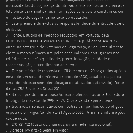
necessidades de segurança do utilizador, realizamos uma chamada
telefónica para analisar as informações sensíveis e concluímos com
um estudo de segurança na casa do utilizador.
2 - Este prémio é da exclusiva responsabilidade da entidade que o
atribuiu.
3 - Fonte: Estudos de mercado realizados em Portugal pela
CONSUMER CHOICE e PRÉMIO 5 ESTRELAS e publicados em 2025
onde, na categoria de Sistemas de Segurança, a Securitas Direct foi
eleita a marca número um pelos consumidores portugueses nos
critérios de: relação qualidade/preço, inovação, lealdade e
recomendação, e atendimento ao cliente.
4 - Tempo médio de resposta da CRA: menos de 20 segundos após o
envio de um sinal de máxima prioridade (SOS, assalto, coação ou
sinal de intrusão sem identificação de utilizador autorizado). Fonte:
dados CRA Securitas Direct 2024.
5 - Na compra de um kit base Verisure, oferecemos uma Fechadura
Inteligente no valor de 299€ + IVA. Oferta válida apenas para
particulares, não acumulável com outras campanhas ou condições
especiais em vigor. Válido até
31 Agosto 2026
. Para mais informações
clique aqui.
6 - 210 921 132 (Custo da chamada para a rede fixa nacional).
7- Acresce IVA à taxa legal em vigor.