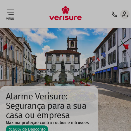
Top
ATT. CLIENTE: 210 921 132 ⁶
INTERMEDIÁRIO DE CRÉDITO
menu
MENU
Alarme Verisure:
Segurança para a sua
casa ou empresa
Máxima proteção contra roubos e intrusões
50% de Desconto