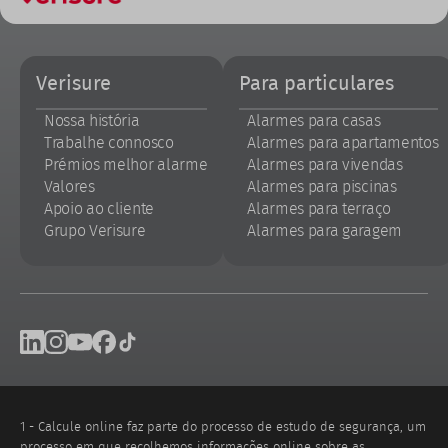
Footer
Verisure
Para particulares
Nossa história
Alarmes para casas
Trabalhe connosco
Alarmes para apartamentos
Prémios melhor alarme
Alarmes para vivendas
Valores
Alarmes para piscinas
Apoio ao cliente
Alarmes para terraço
Grupo Verisure
Alarmes para garagem
Footer
Linkedin
Instagram
Youtube
Facebook
Tik Tok
social
networks
1 - Calcule online faz parte do processo de estudo de segurança, um
processo em que recolhemos informações online sobre as