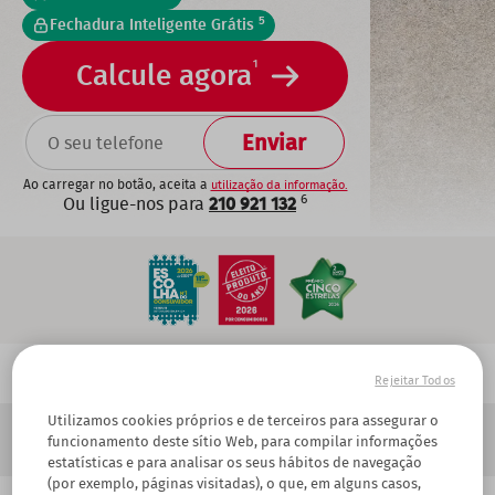
5
Fechadura Inteligente Grátis
1
Calcule agora
TELEFONE
Ao carregar no botão, aceita a
utilização da informação.
6
Ou ligue-nos para
210 921 132
Home
Delegações
Alarmes Açores
Breadcrumb
Rejeitar Todos
Delegação Ponta Delgada
Alarmes Ponta Delgada
Utilizamos cookies próprios e de terceiros para assegurar o
funcionamento deste sítio Web, para compilar informações
estatísticas e para analisar os seus hábitos de navegação
(por exemplo, páginas visitadas), o que, em alguns casos,