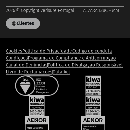
2026 © Copyright Verisure Portugal ALVARÁ 138C – MAI
Clientes
Footer
Cookies
Política de Privacidade
Código de conduta
legal
Condições
Programa de Compliance e Anticorrupção
compliance
Canal de Denúncias
Politica de Divulgação Responsável
Livro de Reclamações
Data Act