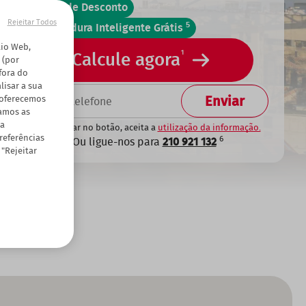
50% de Desconto
Rejeitar Todos
5
Fechadura Inteligente Grátis
tio Web,
1
Calcule agora
 (por
fora do
isar a sua
TELEFONE
 oferecemos
hamos as
 a
Ao carregar no botão, aceita a
utilização da informação.
preferências
6
Ou ligue-nos para
210 921 132
 "Rejeitar