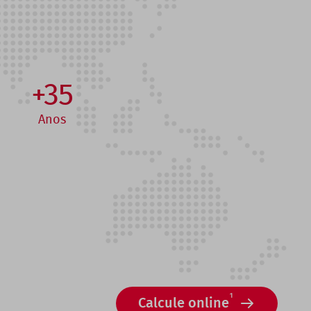
+35
Anos
1
Calcule online