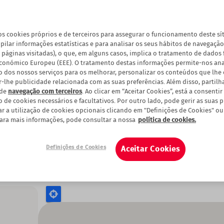
os cookies próprios e de terceiros para assegurar o funcionamento deste sí
pilar informações estatísticas e para analisar os seus hábitos de navegação
 páginas visitadas), o que, em alguns casos, implica o tratamento de dados 
conómico Europeu (EEE). O tratamento destas informações permite-nos anal
ão dos nossos serviços para os melhorar, personalizar os conteúdos que lhe
r-lhe publicidade relacionada com as suas preferências. Além disso, partil
 de
navegação com terceiros
. Ao clicar em “Aceitar Cookies”, está a consentir
o de cookies necessários e facultativos. Por outro lado, pode gerir as suas 
ar a utilização de cookies opcionais clicando em "Definições de Cookies" ou
Para mais informações, pode consultar a nossa
política de cookies.
2
 consumidores
Definições de Cookies
Aceitar Cookies
ra