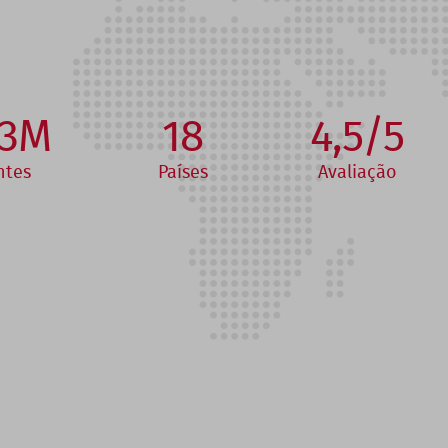
,3M
18
4,5/5
ntes
Países
Avaliação