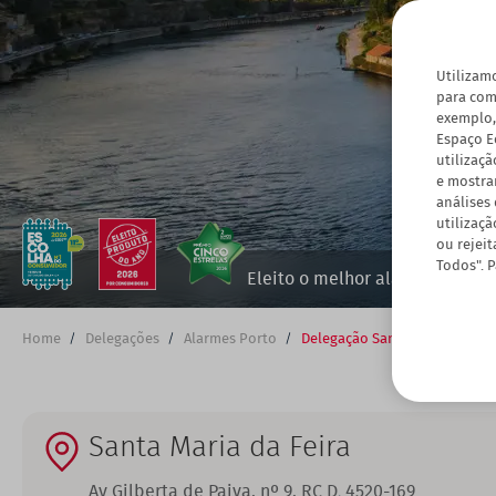
Utilizam
para com
exemplo,
Espaço E
utilizaç
e mostra
análises
utilizaçã
ou rejeit
Todos". 
Eleito o melhor alarme pelos
Home
Delegações
Alarmes Porto
Delegação Santa Maria Da Fei
Breadcrumb
Santa Maria da Feira
Av Gilberta de Paiva, nº 9, RC D
,
4520-169